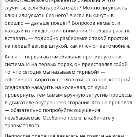
«жало», если все открывается с кнопки? А что
случится, если батарейка сядет? Можно ли украсть
ключ или уехать без него? А если выкинуть в
окошко — дальше поедет? Вопросов немало, и
каждый из них достоин внимания. Чтоб два раза не
вставать — подробно разберемся с такой простой
на первый взгляд штукой, как ключ от автомобиля.
Ключ — первая автомобильная противоугонная
система. И на первых порах, он представлял собой
то, что сегодня мы называем «кривой» —
собственно, вороток с головкой на конце, который
следовало насадить на коленвал, от души
провернуть, тем самым вручную запустив процессы
в двигателе внутреннего сгорания. Кто не пробовал
— обязательно попробуйте: ощущения
незабываемые. Особенно после, в кабинете у
травматолога.
Непростая операция давалась не сразу и не всем,