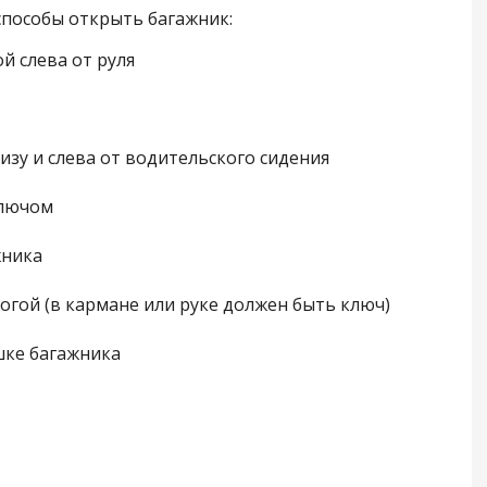
способы открыть багажник:
й слева от руля
изу и слева от водительского сидения
ключом
жника
ногой (в кармане или руке должен быть ключ)
шке багажника