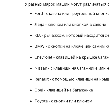
У разных марок машин могут различаться 
Ford - с ключа или треугольной кнопко
Лада - ключом или кнопкой в салоне
KIA - рычажком, который находится сн
BMW - с кнопки на ключе или самим 
Chevrolet - клавишей на крышке бага
Nissan - с клавиши на багажнике или 
Renault - с помощью клавиши на кры
Opel - клавишей на багажнике
Toyota - с кнопки или ключом