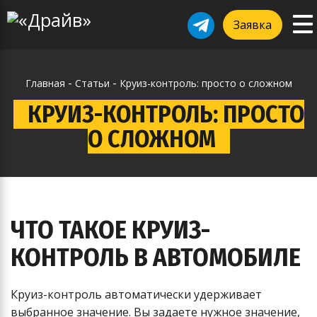
To
ggle
Заявка
na
vigation
-
-
Главная
Статьи
Круиз-контроль: просто о сложном
КРУИЗ-КОНТРОЛЬ: ПРОСТО
О СЛОЖНОМ
ЧТО ТАКОЕ КРУИЗ-
КОНТРОЛЬ В АВТОМОБИЛЕ
Круиз-контроль автоматически удерживает
выбранное значение. Вы задаете нужное значение,