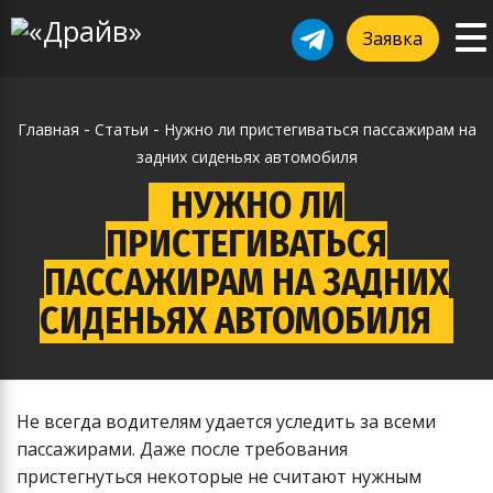
To
ggle
Заявка
na
vigation
-
-
Главная
Статьи
Нужно ли пристегиваться пассажирам на
задних сиденьях автомобиля
НУЖНО ЛИ
ПРИСТЕГИВАТЬСЯ
ПАССАЖИРАМ НА ЗАДНИХ
СИДЕНЬЯХ АВТОМОБИЛЯ
Не всегда водителям удается уследить за всеми
пассажирами. Даже после требования
пристегнуться некоторые не считают нужным