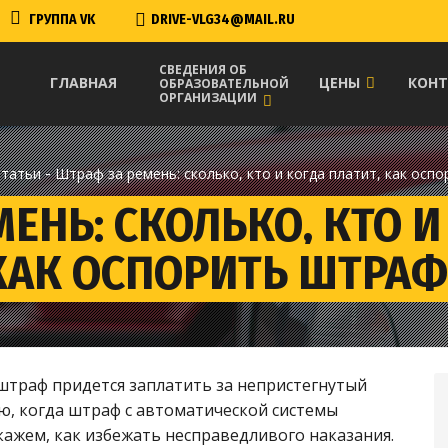
ГРУППА VK
DRIVE-VLG34@MAIL.RU
СВЕДЕНИЯ ОБ
ГЛАВНАЯ
ЦЕНЫ
КОН
ОБРАЗОВАТЕЛЬНОЙ
ОРГАНИЗАЦИИ
-
Статьи
Штраф за ремень: сколько, кто и когда платит, как осп
ЕНЬ: СКОЛЬКО, КТО И
КАК ОСПОРИТЬ ШТРАФ
 штраф придется заплатить за непристегнутый
ю, когда штраф с автоматической системы
ажем, как избежать несправедливого наказания.